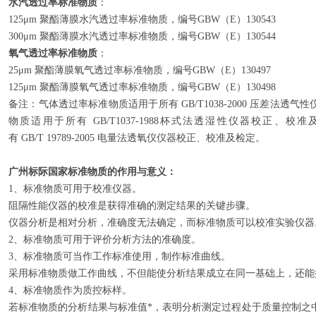
水汽透过率标准物质
：
125μm 聚酯薄膜水汽透过率标准物质，编号GBW（E）130543
300μm 聚酯薄膜水汽透过率标准物质，编号GBW（E）130544
氧气透过率标准物质
：
25μm 聚酯薄膜氧气透过率标准物质，编号GBW（E）130497
125μm 聚酯薄膜氧气透过率标准物质，编号GBW（E）130498
备注：气体透过率标准物质适用于所有 GB/T1038-2000 压差法
物质适用于所有 GB/T1037-1988杯式法透湿性仪器校正
有 GB/T 19789-2005 电量法透氧仪仪器校正、校准及检定。
广州标际国家标准物质的作用与意义：
1、标准物质可用于校准仪器。
阻隔性能仪器的校准是获得准确的测定结果的关键步骤。
仪器分析是相对分析，准确度无法确定，而标准物质可以校准实验仪器
2、标准物质可用于评价分析方法的准确度。
3、标准物质可当作工作标准使用，制作标准曲线。
采用标准物质做工作曲线，不但能使分析结果成立在同一基础上，还能
4、标准物质作为质控标样。
若标准物质的分析结果与标准值*，表明分析测定过程处于质量控制之