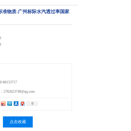
标准物质-广州标际水汽透过率国家
8
8
86153717
82623749@qq.com
0
点击收藏