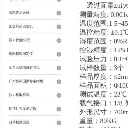
透过面罩zui大可
胶粘带压滚机
测量精度: 0.
0
01
温度范围:
1
5~
45
圆盘剥离试验机
温控精度: ±0.1
湿度范围：0%RH
扭力仪|扭矩仪
控湿精度：±2%
熔融指数测定仪
试验压力：0.1~
试样数量：3个
全自动吸嘴袋封管机
样品厚度：≤2m
广州标际国家标准物质
样品面积：Φ
10
测试温度：23℃
拉力机取样器
载气接口：1/8 
铝箔针孔度测定仪
外形尺寸：700mm
重量：80KG
口罩检测仪器