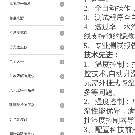
氮氢空一体机
2、
全自动操作
3、
测试程序全
标准光源
4、
透过率、水
挺度测试仪
线支持预约隐藏
5、
专业测试报告
分光密度仪
技术先进：
电子天平
1、温度控制：
控技术,自动升
生物降解测定仪
无需外挂式控
老化试验箱系列
多等问题。
2、湿度控制：
玻璃类检测仪器
湿性能优异，
挂湿度
控制器
导
分光光度计
3、配置科技前
膨胀系数测量仪