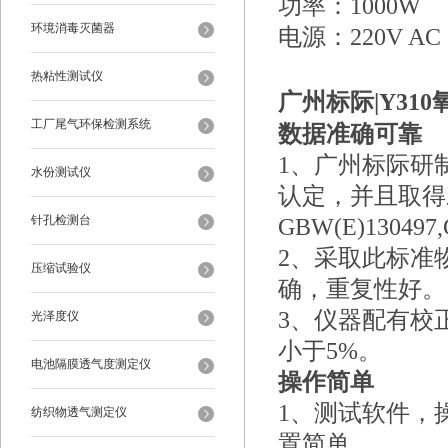
功率：1000W
环境消毒灭菌器
电源：220V AC
热粘性测试仪
广州标际|Y31
工厂尾气环保检测系统
数据准确可靠
1、
广州标际研
水份测试仪
认定，并且取得
针孔检测台
GBW(E)130497
2、
采取此标准
压缩试验仪
确，重复性好。
3、
仪器配有校
光泽度仪
小于5%。
电池隔膜透气度测定仪
操作简单
1、
测试软件，
纺织物透气测定仪
置简单。