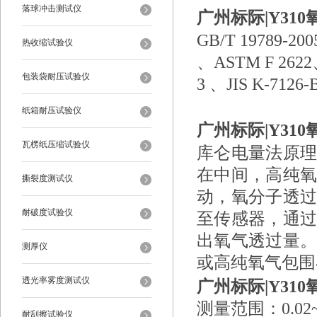
落球冲击测试仪
广州标际|Y31
GB/T 19789-20
热收缩试验仪
、ASTM F 2622
包装袋耐压试验仪
3 、JIS K-71
纸箱耐压试验仪
广州标际|Y31
瓦楞纸压缩试验仪
库仑电量法原
在中间，高纯
撕裂度测试仪
动，氧分子透
耐破度试验仪
至传感器，通
出氧气透过量
测厚仪
或高纯氧气包围
透光率雾度测试仪
广州标际|Y31
测量范围：0.02
耐刮擦试验仪