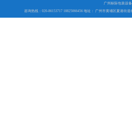
广州标际包装设备
咨询热线：020-86153717 18825066456 地址： 广州市黄埔区夏港街道