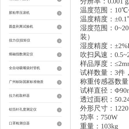
分辨率：0.001 g
温度范围：10℃~
胶粘带压滚机
温度精度：±0.1
湿度范围：0~2
圆盘剥离试验机
装）
扭力仪|扭矩仪
湿度精度：±2%
吹扫风速：0.5~
熔融指数测定仪
样品厚度：≤2m
全自动吸嘴袋封管机
试样数量：3件
称重传感器数量
广州标际国家标准物质
试样直径：Φ90
拉力机取样器
透过面积：50.24
外形尺寸：1220×
铝箔针孔度测定仪
功率：750W
口罩检测仪器
重量：103kg