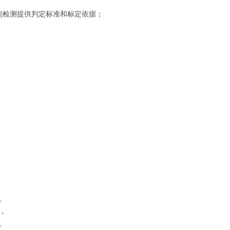
能检测提供判定标准和标定依据；
。
，
。