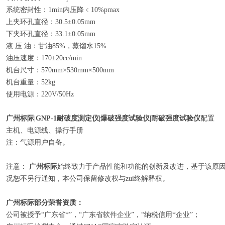
系统密封性：1min内压降﹤10%pmax
上夹环孔直径：30.5±0.05mm
下夹环孔直径：33.1±0.05mm
液 压 油：甘油85%，蒸馏水15%
油压速度：170±20cc/min
机台尺寸：570mm×530mm×500mm
机台重量：52kg
使用电源：220V/50Hz
广州标际|GNP-1耐破度测定仪|爆破强度试验仪|耐破强度试验仪
配置
主机、电源线、操行手册
注：气源用户自备。
注意：
广州标际
始终致力于产品性能和功能的创新及改进，基于该原
况恕不另行通知，本公司保留修改权与zui终解释权。
广州标际部分荣誉资质：
公司被授予“广东省*”，“广东省软件企业”，“纳税信用*企业”；