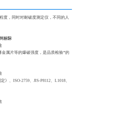
程度，同时对耐破度测定仪，不同的人
广州标际
途
薄金属片等的爆破强度，是品质检验*的
准
、ISO-2759、JIS-P8112、L1018、
数