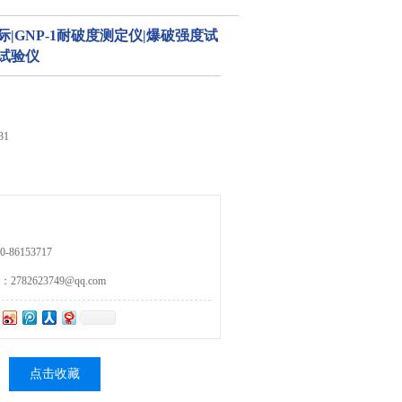
标际|GNP-1耐破度测定仪|爆破强度试
试验仪
31
86153717
82623749@qq.com
点击收藏