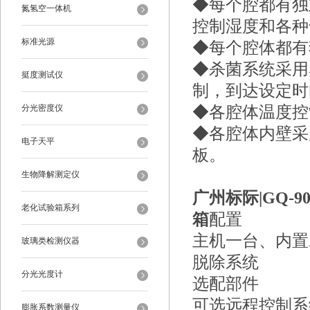
◆每个腔都有独
氮氢空一体机
控制湿度和各种
标准光源
◆每个腔体都有
◆杀菌系统采用
挺度测试仪
制，到达设定时
分光密度仪
◆各腔体温度控
◆各腔体内壁采
电子天平
板。
生物降解测定仪
广州标际|
GQ-
老化试验箱系列
箱
配置
主机一台、内置
玻璃类检测仪器
脱除系统
分光光度计
选配部件
可选远程控制系
膨胀系数测量仪