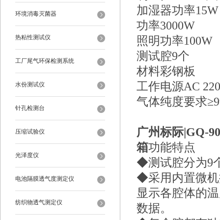
加湿器功率15W
环境消毒灭菌器
功率3000W
热粘性测试仪
照明功率100W
测试腔9个
工厂尾气环保检测系统
材料彩钢板
工作电源AC 220 V
水份测试仪
气体纯度要求≥99
针孔检测台
广州标际|
GQ-
压缩试验仪
箱
功能特点
光泽度仪
◆测试腔分为9
◆采用内置微机
电池隔膜透气度测定仪
显示各腔体的温
纺织物透气测定仪
数据。