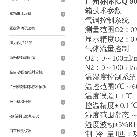
广州标际|
GQ-
箱
技术参数
胶粘带压滚机
气调控制系统
测量范围O2：0%
圆盘剥离试验机
显示精度O2：0.0
扭力仪|扭矩仪
气体流量控制
O2：0～100ml/
熔融指数测定仪
N2：0～100ml/m
全自动吸嘴袋封管机
温湿度控制系统
温控范围0℃～6
广州标际国家标准物质
温度误差± 1 ℃
拉力机取样器
控温精度± 0.1 
湿度范围常态 ～ 
铝箔针孔度测定仪
湿度波动±5%R
口罩检测仪器
制 冷 量1匹；功