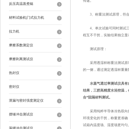
传递。
反压高温蒸煮锅
3、称重法测试原理，符合
材料试验机|门式拉力机
4、单次试验可同时测试三
拉力机
程互不干扰，实验结果独立显
摩擦系数测定仪
测试原理：
摩擦剥离测试仪
采用透湿杯称重法测试原理
的一侧，通过测定透湿杯重量
热封仪
水蒸气透过率测试仪具有
密封仪
结果，三腔高精度水浴控温，
合*阻隔材料测试。
泄漏与密封强度测定仪
采用纯粹半导体冷热双向控
摆锤冲击测试仪
环境变化的干扰，称量更准确
试箱内温度场、湿度场更均匀
落镖冲击测试仪