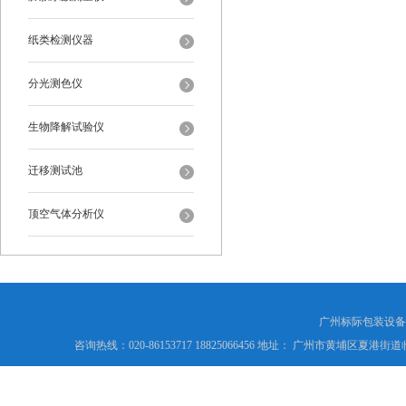
纸类检测仪器
分光测色仪
生物降解试验仪
迁移测试池
顶空气体分析仪
广州标际包装设备
咨询热线：020-86153717 18825066456 地址： 广州市黄埔区夏港街道