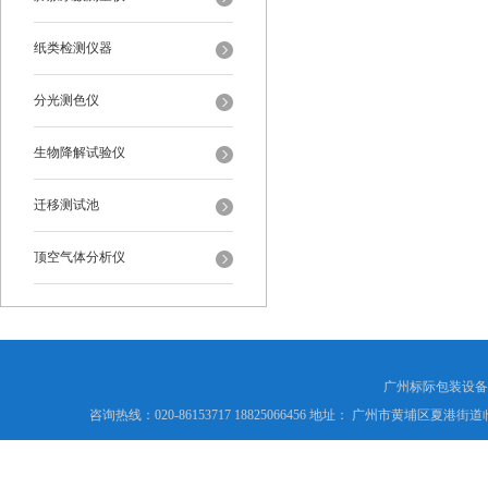
纸类检测仪器
分光测色仪
生物降解试验仪
迁移测试池
顶空气体分析仪
广州标际包装设备
咨询热线：020-86153717 18825066456 地址： 广州市黄埔区夏港街道