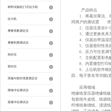
材料试验机|门式拉力机
产品特点
1、将葛尔莱法、
拉力机
同用户的测试需
求
2、仪器压差在0~
摩擦系数测定仪
3、通过更换夹具方式
4、仪器自带温湿
摩擦剥离测试仪
5、仪器密封性良好
6、压力可任意调
热封仪
7、主机配置彩色
8、内置微型打印
密封仪
9、上位机软件根
踪、电子签名等功能(选
泄漏与密封强度测定仪
应用领域
摆锤冲击测试仪
绝缘纸
变压器绝缘纸板
包装纸
牛皮纸、纸袋纸
落镖冲击测试仪
纤维纸
卷绕纸、浸渍纸