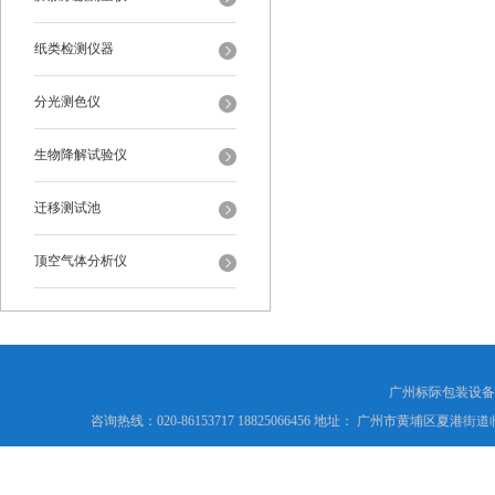
纸类检测仪器
分光测色仪
生物降解试验仪
迁移测试池
顶空气体分析仪
广州标际包装设备
咨询热线：020-86153717 18825066456 地址： 广州市黄埔区夏港街道