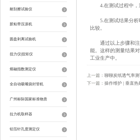
4.在测试过程中，
耐刮擦试验仪
5.在测试结果分析
胶粘带压滚机
比较。
圆盘剥离试验机
通过以上步骤和注意
能。这样的测量结果对
扭力仪|扭矩仪
工业生产中。
熔融指数测定仪
上一篇：
聊聊炭纸透气率测试
下一篇：
操作维护 | 垂直热
全自动吸嘴袋封管机
广州标际国家标准物质
拉力机取样器
铝箔针孔度测定仪