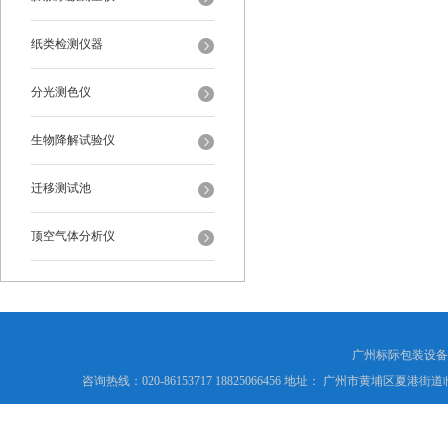
纸类检测仪器
分光测色仪
生物降解试验仪
迁移测试池
顶空气体分析仪
广州标际包装设备
咨询热线：020-86153717 18825066456 地址： 广州市黄埔区夏港街道