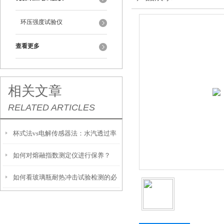
环压强度试验仪
查看更多
相关文章
RELATED ARTICLES
杯式法vs电解传感器法：水汽透过率
如何对熔融指数测定仪进行保养？
测试仪两大技术路线到底怎么选？
如何看玻璃瓶耐热冲击试验检测的必
要性？