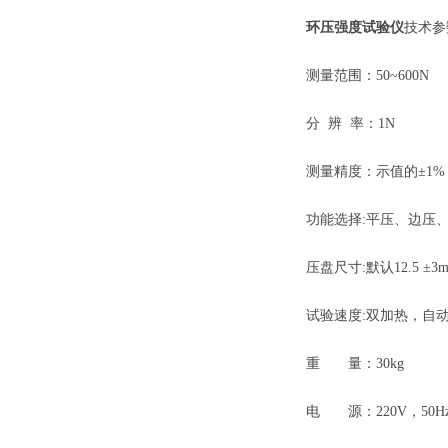
环压强度试验仪
技术参
测量范围：50~600N
分 辨 率：1N
测量精度：示值的±1%
功能选择:平压、边压、
压盘尺寸:默认12.5 ±3mm
试验速度:双加热，自动
重 量：30kg
电 源：220V，‌50H