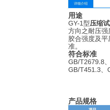
详细介绍
用途
GY-1
型
压缩试
方向之耐压强
胶合强度及平
准。
符合
标准
GB/T2679.8
GB/T451.3
、
产品规格
项目