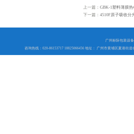
上一篇：
GBK-1塑料薄膜
下一篇：
4510F原子吸收
广州标际包装设备
咨询热线：020-86153717 18825066456 地址： 广州市黄埔区夏港街道