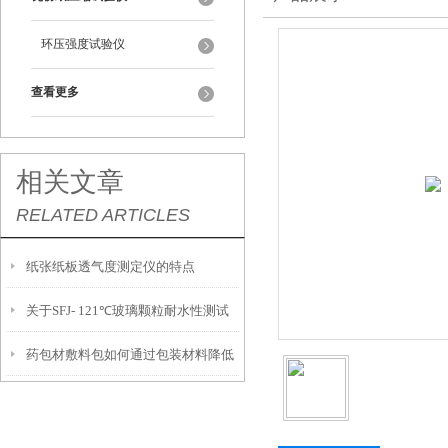
环压强度试验仪
查看更多
相关文章
RELATED ARTICLES
纸张纸板透气度测定仪的特点
关于SFJ- 121℃玻璃颗粒耐水性测试
药包材敷料包如何通过包装材料降低
方面
湿包率？