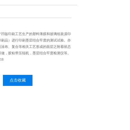
于凹版印刷工艺生产的塑料薄膜和玻璃纸装潢印
印刷品）进行印刷墨层结合牢度的测试试验。亦
面涂布、复合等相关工艺形成的面层之附着状态
叫做，胶粘带压辊机，墨层结合牢度检测仪等。
18
点击收藏