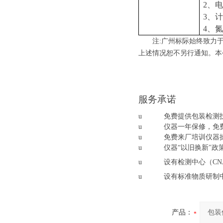
2、
3、计
4、
注:广州
标际
始终致力
上述情况
恕
不另行通知。本
服务承诺
u
免费提供包装检测
u
仪器一年保修，免
u
免费来厂培训仪器
u
仪器“以旧换新"
u
设有检测中心（
CN
u
设有标准物质研制
产品：