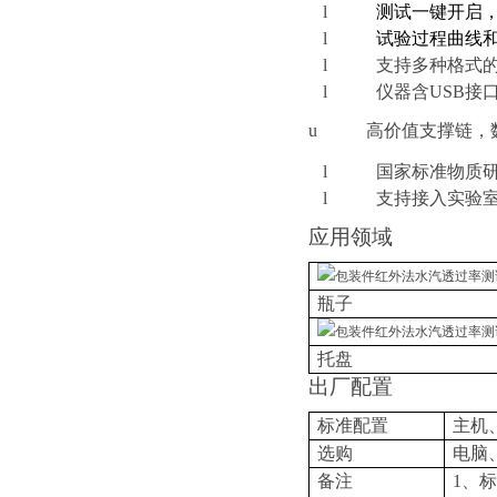
l
测试一键开启
l
试验过程曲线
l
支持多种格式
l
仪器含U
SB
接
u
高价值支撑链，
l
国家标准物质
l
支持接入实验
应用领域
瓶子
托盘
出厂配置
标准配置
主机
选购
电脑
备注
1、