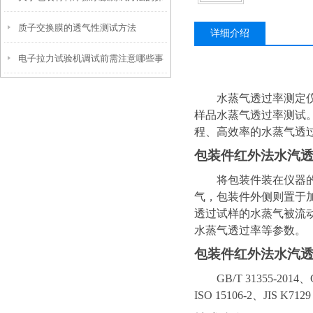
质子交换膜的透气性测试方法
讨
详细介绍
电子拉力试验机调试前需注意哪些事
项？
水蒸气透过率测定
样品水蒸气透过率测试
程、高效率的水蒸气透
包装件红外法水汽
将包装件装在仪器
气，包装件外侧则置于
透过试样的水蒸气被流
水蒸气透过率等参数。
包装件红外法水汽
GB/T 31355-2014
、
ISO 15106-2、JIS K7129