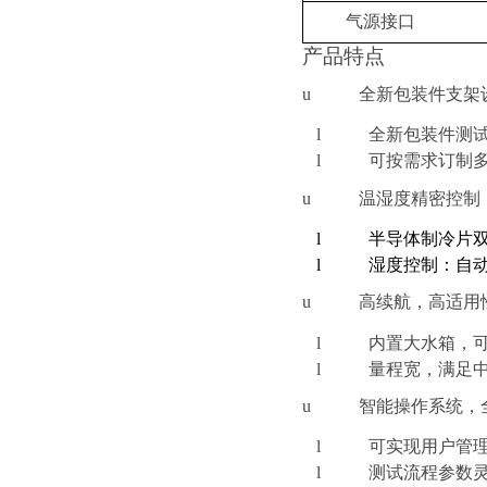
气源接口
产品特点
u
全新包装件支架
l
全新包装件测
l
可按需
求
订制
u
温湿度精密控制
l
半导体制冷片双
l
湿度控制：自动
u
高续航，
高适用
l
内置大水箱，
l
量程宽，满足
u
智能操作系统，
l
可实现用户管
l
测试流程参数