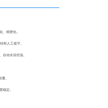
化、精密化。
等待和人工值守。
、自动水浴控温。
g恒重。
度稳定。