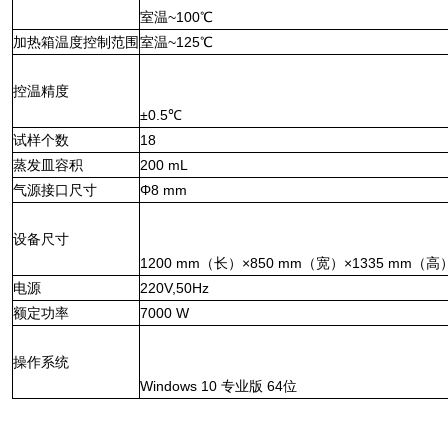
室
温
~100℃
加热箱温度控制范围
室温
~1
25
℃
控温精度
±
0.5
℃
试样个数
18
蒸发皿容积
200
mL
气源接口尺寸
Φ
8 mm
设备尺寸
1
2
00
mm
（长）
×
850
mm
（宽）
×
1
335
mm
（高
电源
220V,50Hz
额定功率
7000 W
操作系统
Windows 10
专业版
64
位