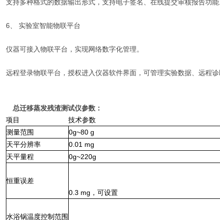
支持多种格式的数据输出形式，支持电子签名、在线提交审核报告功能
6、 实验室智能物联平台
仪器可接入物联平台，实现网络数字化管理。
远程登录物联平台，授权进入仪器软件界面，可管理实验数据、远程诊
总迁移蒸发残渣测试仪
参数：
项目
技术参数
测量范围
0g
~80
g
天平
分辨率
0.0
1
mg
天平量程
0g
~220g
恒重误差
0
.3
mg
，可设置
水浴锅温度控制范围