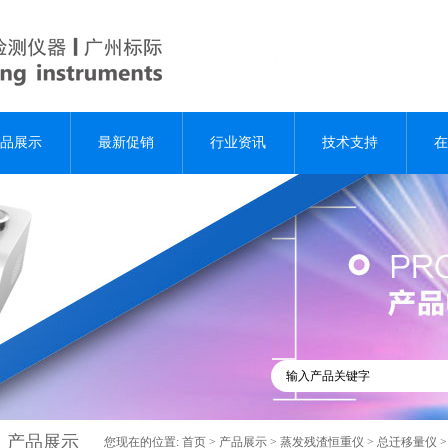
品展示
最新促销
行业资讯
技术支持
在
产品展示
您现在的位置:
首页
>
产品展示
>
蒸发残渣恒重仪
>
总迁移量仪
>