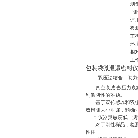
测
测
适
检
主
环
相
工
包装袋微泄漏密封
u
双压法结合，助力
真空衰减法
/
压力衰
判假阴性的难题。
基于双传感器和双
效检测大小泄漏，精确
u
仪器灵敏度低，测
对于刚性样品，检
性佳。