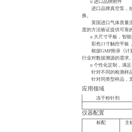
u
进口品牌附件
进口品牌真空泵，
换。
英国进口气体质量
度的方法验证提供可靠
u
大尺寸平板，智能
彩色
11
寸触控平板
根据
GMP
附录
《计
行业对数据溯源的需求
u
个性化定制，满足
针对不同的检测样
针对同类型样品，
应用领域
冻干粉针剂
仪器配置
标配
主