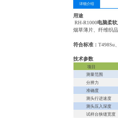
详细介绍
用途
RH-R1000
电脑柔软
烟草薄片、纤维织
符合
标准
：
T498Su
技术参数
项目
测量范围
分辨力
准确度
测头行进速度
测头压入深度
试样台狭缝宽度