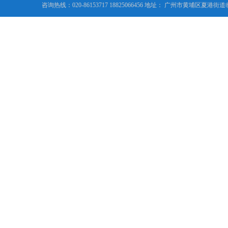
咨询热线：020-86153717 18825066456 地址： 广州市黄埔区夏港街道