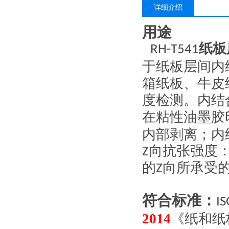
详细介绍
用途
纸板
RH-T541
于纸板层间内
箱纸板、牛皮
度检测。内结
在粘性油墨胶
内部剥离；内
向抗张强度
Z
的
向所承受
Z
符合
标准
：
IS
2014
《纸和纸