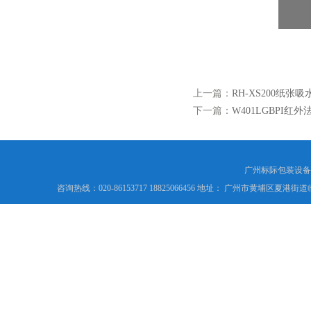
上一篇：
RH-XS200纸张
下一篇：
W401LGBPI红
广州标际包装设备
咨询热线：020-86153717 18825066456 地址： 广州市黄埔区夏港街道