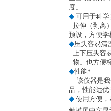
度
。
◆
可用于科学
拉伸（剥离
预设，方便学
◆
压头容易清
上下压头容
物。也方便
◆
性能*
该仪器是我
品，性能远优
◆
使用方便，
触摸屏中文显