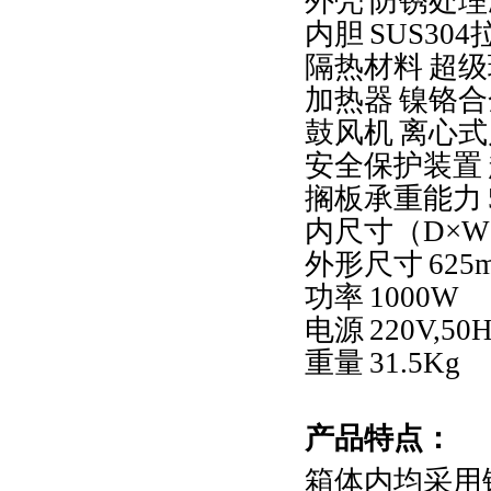
外壳
防锈处理
内胆
SUS304
隔热材料
超级
加热器
镍铬合
鼓风机
离心式
安全保护装置
搁板承重能力
内尺寸（
D
×
W
外形尺寸
625
功率
1000W
电源
220V,50
重量
31.5Kg
产品特点
：
箱体内均采用