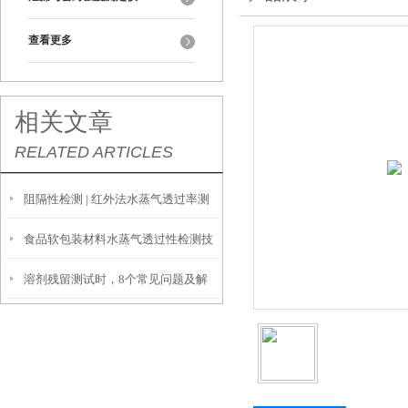
查看更多
相关文章
RELATED ARTICLES
阻隔性检测 | 红外法水蒸气透过率测
食品软包装材料水蒸气透过性检测技
定仪 W413 2.0
溶剂残留测试时，8个常见问题及解
术的更新与意义
决方式请收好