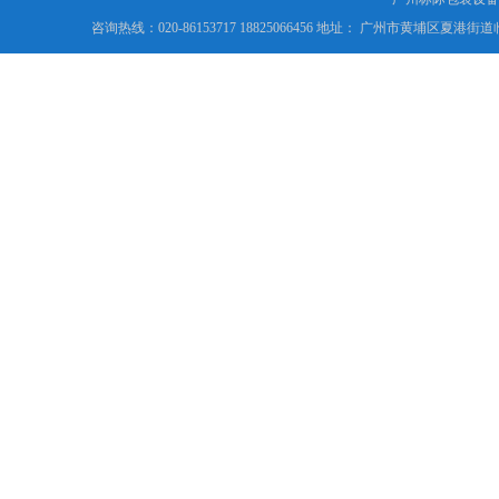
咨询热线：020-86153717 18825066456 地址： 广州市黄埔区夏港街道