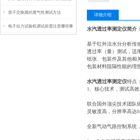
质子交换膜的透气性测试方法
讨
详细介绍
电子拉力试验机调试前需注意哪些事
水汽透过率测定仪
简介
项？
基于红外法水分分析传
透过率（量）测试，适
纸张、包装件及其他相
包装材料阻隔性能的理
水汽透过率测定仪
特点
1、核心技术，测试高效
联合国外顶尖技术团队
灵敏度高，分辨率高达0.0001
全新气动气路控制系统