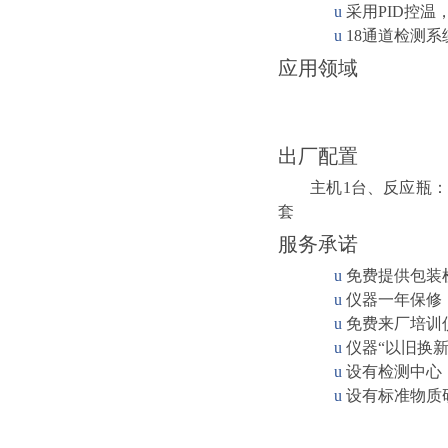
u
采用
PID
控温
u
18
通道检测系
应用领域
出厂配置
主机
1
台、反应瓶
套
服务承诺
u
免费提供包装
u
仪器一年保修
u
免费来厂培训
u
仪器“以旧换
u
设有检测中心
u
设有标准物质