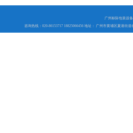
广州标际包装设备
咨询热线：020-86153717 18825066456 地址： 广州市黄埔区夏港街道