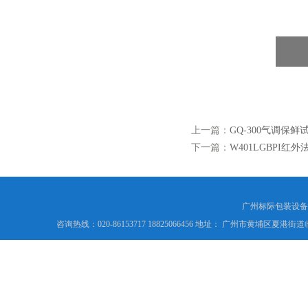
上一篇：
GQ-300气调保鲜
下一篇：
W401LGBPI红
广州标际包装设备
咨询热线：020-86153717 18825066456 地址： 广州市黄埔区夏港街道