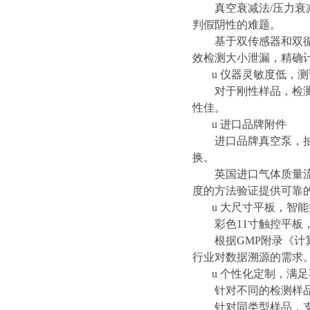
真空衰减法
/
压力衰
判假阴性的难题。
基于双传感器和双
效检测大小泄漏，精确
u
仪器灵敏度低，测
对于刚性样品，检
性佳。
u
进口品牌附件
进口品牌真空泵，
换。
英国进口气体质量
度的方法验证提供可靠
u
大尺寸平板，智能
彩色
11
寸触控平板
根据
GMP
附录
《计
行业对数据溯源的需求
u
个性化定制，满足
针对不同的检测样
针对同类型样品，