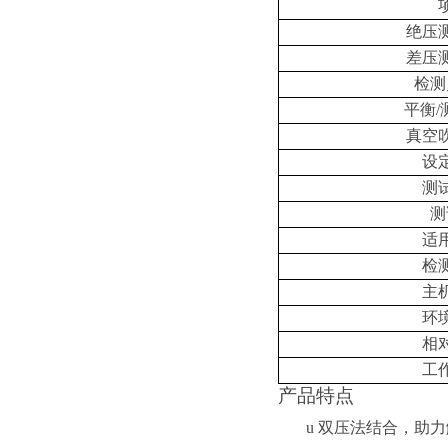
绝压
差压
检测
平衡
/
真空
设
测
测
适
检
主
环
相
工
产品特点
u
双压法结合，助力