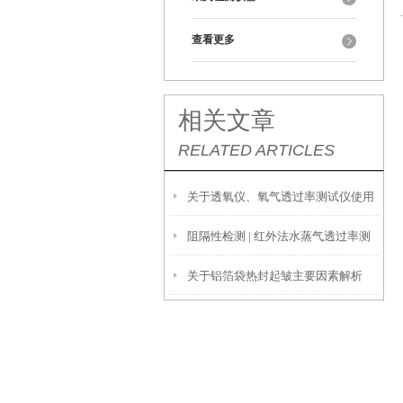
查看更多
相关文章
RELATED ARTICLES
关于透氧仪、氧气透过率测试仪使用
阻隔性检测 | 红外法水蒸气透过率测
故障分析及解决方法
关于铝箔袋热封起皱主要因素解析
定仪 W413 2.0