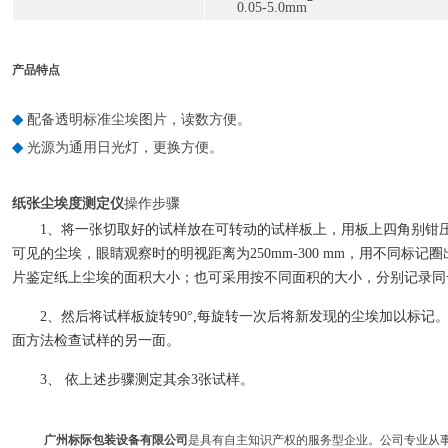
0.05-5.0mm
产品特点
◆
配备透明标准尘埃图片，读数方便。
◆
光源为通用日光灯，更换方便。
纸张尘埃度测定仪
操作步骤
1、将一张切取好的试样放在可转动的试样板上，用板上四角别钳
可见的尘埃，眼睛观察时的明视距离为250mm-300 mm，用不同标
片鉴定纸上尘埃的面积大小；也可采用按不同面积的大小，分别记录同
2、然后将试样板旋转90°,每旋转一次后将新发现的尘埃加以标
面方法检查试样的另一面。
3、 依上述步骤测定其余3张试样。
广州标际包装设备有限公司
是具有自主知识产权的服务型企业。公司专业从