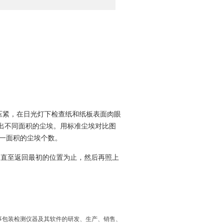
压紧，在日光灯下检查纸和纸板表面肉眼
记圈出不同面积的尘埃。用标准尘埃对比图
一面积的尘埃个数。
记。直至返回最初的位置为止，然后再照上
事包装检测仪器及其软件的研发、生产、销售、