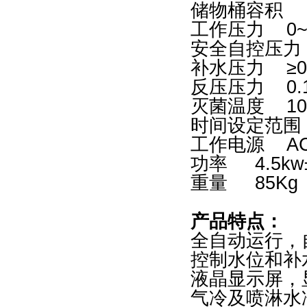
储物桶容积 
工作压力 0~
安全自控压力 
补水压力 ≥0
反压压力 0.14
灭菌温度 100
时间设定范围 1m
工作电源 AC
功率 4.5k
重量 85K
产品特点：
全自动运行，
控制水位和补
液晶显示屏，
气冷及喷淋水