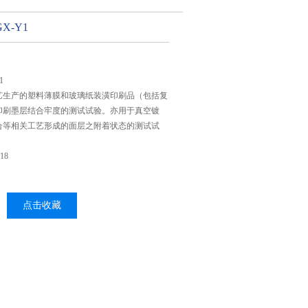
X-Y1
1
艺生产的塑料薄膜和玻璃纸装潢印刷品（包括复
印刷墨层结合牢度的测试试验。亦用于真空镀
合等相关工艺形成的面层之附着状态的测试试
18
点击收藏