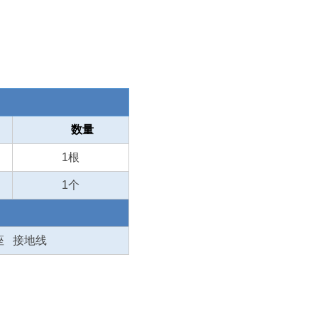
数量
1
根
1
个
插座 接地线