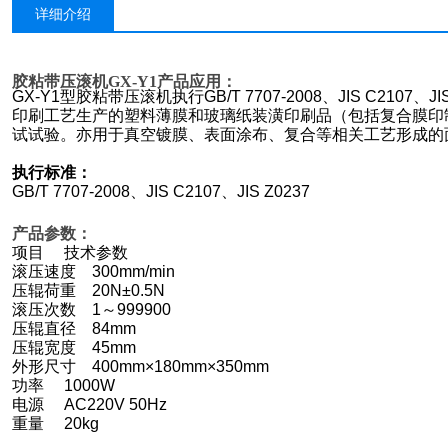
详细介绍
胶粘带压滚机GX-Y1
产品应用：
GX-Y1
型胶粘带压滚机执行GB/T 7707-2008、JIS C2107
印刷工艺生产的塑料薄膜和玻璃纸装潢印刷品（包括复合膜印
试试验。亦用于真空镀膜、表面涂布、复合等相关工艺形成的
执行标准：
GB/T 7707-2008
、JIS C2107、JIS Z0237
产品参数：
项目 技术参数
滚压速度 300mm/min
压辊荷重 20N±0.5N
滚压次数 1～999900
压辊直径 84mm
压辊宽度 45mm
外形尺寸 400mm×180mm×350mm
功率 1000W
电源 AC220V 50Hz
重量 20kg