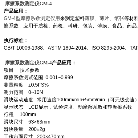
摩擦系数测定仪GM-4
产品应用：
GM-4
型摩擦系数测定仪用
来测定塑料
薄膜、薄片、纸张
等材
擦
系数，应用于质检、药检、科研、包装、薄膜、食品、药品
执行标准：
GB/T 10006-1988
、ASTM 1894-2014、ISO 8295-2004、TAP
摩擦系数测定仪GM-4
产品应用：
项目 技术参数
摩擦系数测试范围 0.001~0.999
测量精度 ±0.5FS%
测力范围 0~10N
滑块运动速度 常用速度100mm/min±5mm/min（可无级变速
显示状态 LCD显示，试验速度、动摩擦系数和静摩擦系数
行程 100mm
滑块尺寸 63×63mm
滑块质量 200±2g
工作台面尺寸 200×470mm