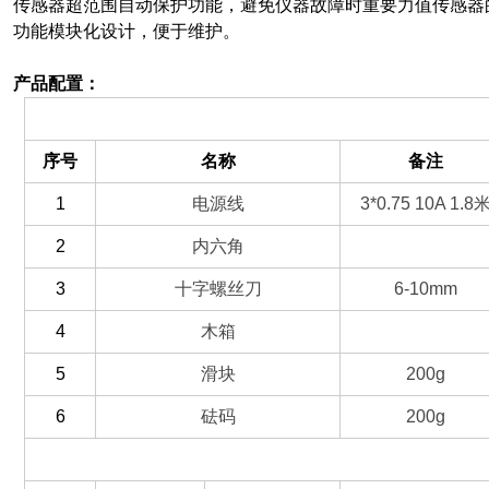
传感器超范围自动保护功能，避免仪器故障时重要力值传感器
功能模块化设计，便于维护。
产品配置：
（一）备件部分
序号
名称
备注
1
电源线
3*0.75 10A 1.8
2
内六角
3
十字螺丝刀
6-10mm
4
木箱
5
滑块
200g
6
砝码
200g
（二）选配部分