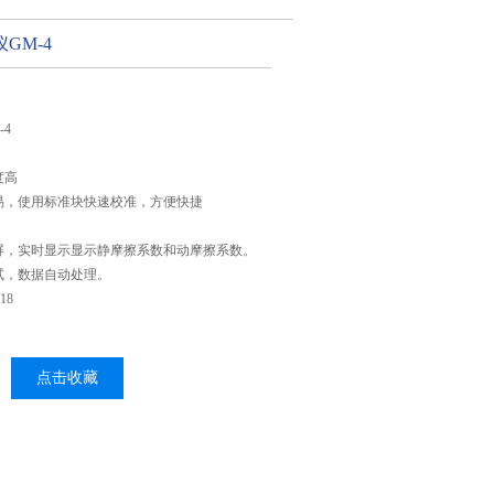
GM-4
4
度高
易，使用标准块快速校准，方便快捷
屏，实时显示显示静摩擦系数和动摩擦系数。
试，数据自动处理。
18
点击收藏