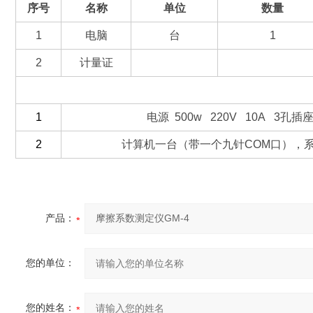
序号
名称
单位
数量
1
电脑
台
1
2
计量证
（三）客户自备
1
电源 500w 220V 10A 3孔
2
计算机一台（带一个九针COM口），系统/
产品：
您的单位：
您的姓名：