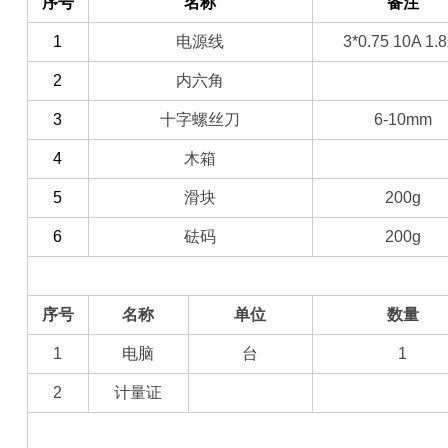
序号
名称
备注
1
电源线
3*0.75 10A 1.8
2
内六角
3
十字螺丝刀
6-10mm
4
木箱
5
滑块
200g
6
砝码
200g
（二）选配部分
序号
名称
单位
数量
1
电脑
台
1
2
计量证
（三）客户自备