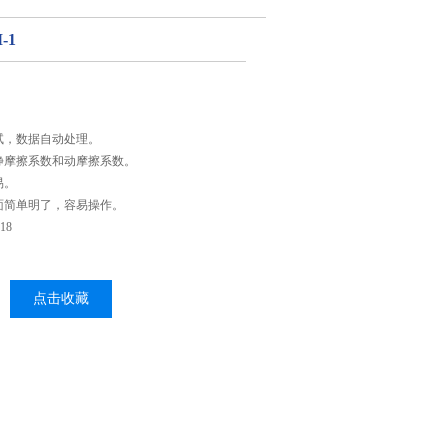
-1
试，数据自动处理。
静摩擦系数和动摩擦系数。
易。
面简单明了，容易操作。
18
点击收藏