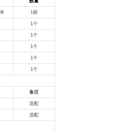
数量
米
1
根
1
个
1
个
1
个
1
个
1
个
备注
选配
选配