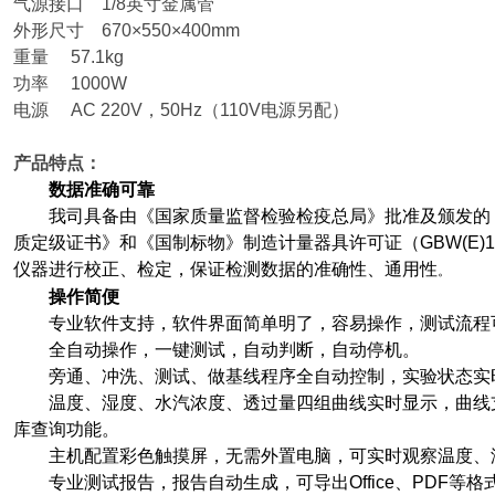
气源接口 1/8英寸金属管
外形尺寸 670×550×400mm
重量 57.1kg
功率 1000W
电源 AC 220V，50Hz（110V电源另配）
产品特点：
数据准确可靠
我司具备由《国家质量监督检验检疫总局》批准及颁发的
质定级证书》和《国制标物》制造计量器具许可证（GBW(E)13
仪器进行校正、检定，保证检测数据的准确性、通用性
。
操作简便
专业软件支持，软件界面简单明了，容易操作，测试流程
全自动操作，一键测试，自动判断，自动停机。
旁通、冲洗、测试、做基线程序全自动控制，实验状态实
温度、湿度、水汽浓度、透过量四组曲线实时显示，曲线
库查询功能。
主机配置彩色触摸屏，无需外置电脑，可实时观察温度、
专业测试报告，报告自动生成，可导出Office、PDF等格