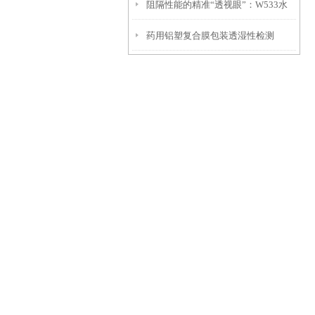
阻隔性能的精准“透视眼”：W533水
测试仪两大技术路线到底怎么选？
药用铝塑复合膜包装透湿性检测
汽透过率测试仪功能解析