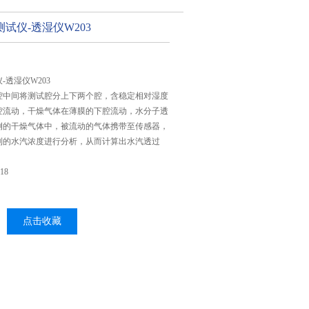
试仪-透湿仪W203
-透湿仪W203
腔中间将测试腔分上下两个腔，含稳定相对湿度
腔流动，干燥气体在薄膜的下腔流动，水分子透
侧的干燥气体中，被流动的气体携带至传感器，
到的水汽浓度进行分析，从而计算出水汽透过
18
点击收藏