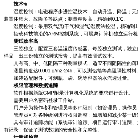
技术
性
温度控制：电磁程序步进控温技术，自动升温、降温；无
装置体积大、故障多等缺点；测量精度高，精确到0.1℃。
湿度控制：采用双气流(干气和湿气)湿度法控湿，精确到1
搭载科技前沿的ARM控制系统，可脱离计算机独立运行检
测试效率高
三腔独立，配置三套温湿度传感器。每腔独立测试，独立
样品，出三份独立的测试报告，提高有效测试效率。
具有高、中、低阻隔三种测量模式，适应不同阻隔性的薄
测量精度达0.001 g/m2·24h，可以测铝箔等高阻隔性材料
加装适配附件，可测瓶、袋、碗等容器的水汽透过量。
权限管理和数据追踪
软件根据新版GMP附录计算机化系统的要求进行设计。
需要用户名密码登录工作站。
用户分为操作者和管理员等多种级别（如管理员，操作员
管理员可对各种级别进行权限调整；如增加和减少某一级
具有审计追踪功能（系统审计追踪、项目运行审计追踪、
有记录；保证了测试数据的安全性和完整性。
计量和检定