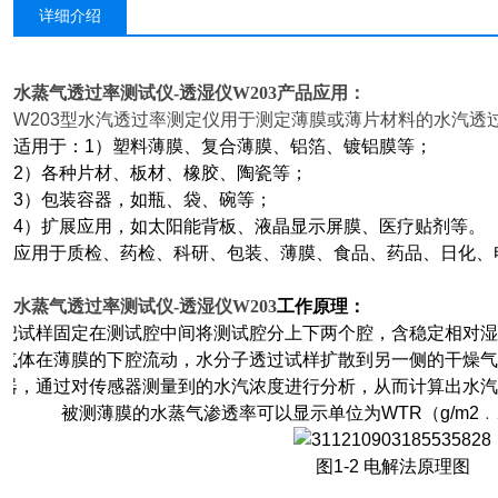
详细介绍
水蒸气透过率测试仪-透湿仪W203
产品应用：
W203
型水汽透过率测定仪用于测定薄膜或薄片材料的水汽透
适用于：1）塑料薄膜、复合薄膜、铝箔、镀铝膜等；
2
）各种片材、板材、橡胶、陶瓷等；
3
）包装容器，如瓶、袋、碗等；
4
）扩展应用，如太阳能背板、液晶显示屏膜、医疗贴剂等。
应用于质检、药检、科研、包装、薄膜、食品、药品、日化、
水蒸气透过率测试仪-透湿仪W203
工作原理：
把试样固定在测试腔中间将测试腔分上下两个腔，含稳定相对
气体在薄膜的下腔流动，水分子透过试样扩散到另一侧的干燥
器，通过对传感器测量到的水汽浓度进行分析，从而计算出水
被测薄膜的水蒸气渗透率可以显示单位为WTR（g/m2﹒2
图1-2 电解法原理图