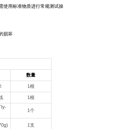
需使用标准物质进行常规测试操
的损坏
数量
米
1
根
线
1
根
y-
1
个
70g)
1
支