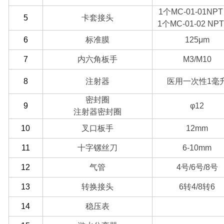
1
个MC-01-01NPT 
5
卡套接头
1
个MC-01-02 NPT 
6
标准膜
125μm
7
内六角板手
M3/M10
8
注射器
医用一次性1毫
密封圈
9
φ12
注射器密封圈
10
叉口板手
12mm
11
十字镙丝刀
6-10mm
12
气管
4
号/6号/8号
13
转换接头
6
转4/8转6
14
稳压表