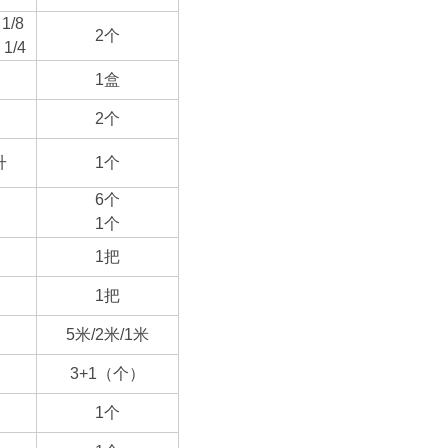
1/8
2
个
1/4
1
盒
2
个
升
1
个
6
个
1个
1
把
1
把
5
米/2米/1米
3+1
（个）
1
个