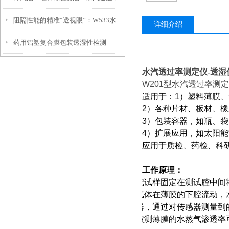
阻隔性能的精准“透视眼”：W533水
测试仪两大技术路线到底怎么选？
详细介绍
药用铝塑复合膜包装透湿性检测
汽透过率测试仪功能解析
水汽透过率测定仪-透湿仪
W201
型水汽透过率测定
适用于：1）塑料薄膜
2
）各种片材、板材、橡
3
）包装容器，如瓶、袋
4
）扩展应用，如太阳能
应用于质检、药检、科
工作原理：
把试样固定在测试腔中间
气体在薄膜的下腔流动，
器，通过对传感器测量到
被测薄膜的水蒸气渗透率可