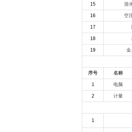
15
游
16
空
17
18
19
金
（二）选配部分
序号
名称
1
电脑
2
计量
（三）客户自备
1