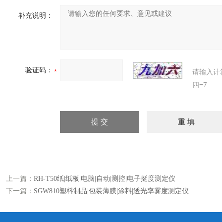
补充说明：
验证码：
请输入计
四=7
上一篇：
RH-T50纸|纸板|电脑|自动|测控|电子挺度测定仪
下一篇：
SGW810塑料制品|包装薄膜|涂料|透光率雾度测定仪