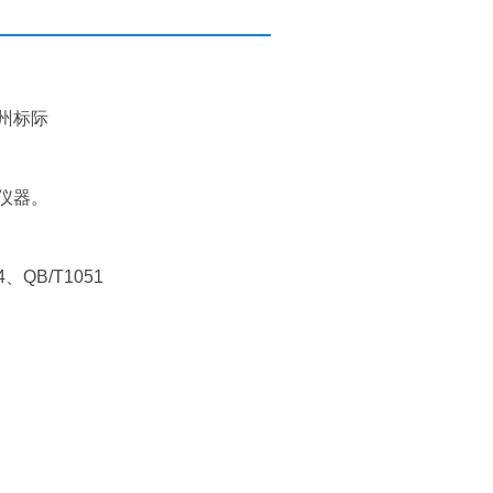
州标际
仪器。
4、QB/T1051