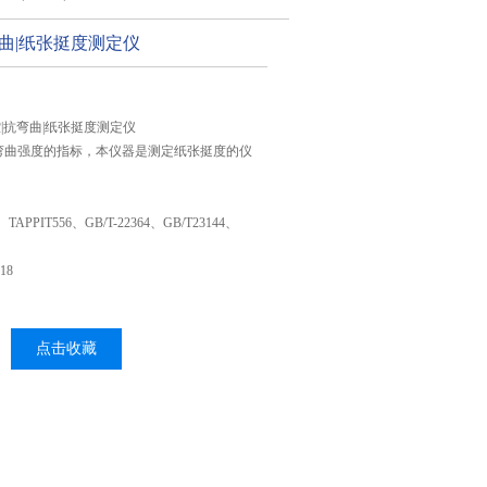
弯曲|纸张挺度测定仪
测控|抗弯曲|纸张挺度测定仪
弯曲强度的指标，本仪器是测定纸张挺度的仪
、TAPPIT556、GB/T-22364、GB/T23144、
18
点击收藏