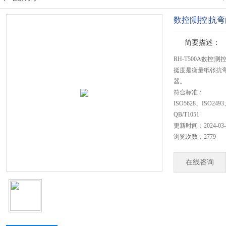
数控|测控|抗
简要描述：
RH-T500A数控|
挺度是衡量纸张抗
器。
符合标准：
ISO5628、ISO2493
QB/T1051
更新时间：2024-03-
浏览次数：2779
在线咨询