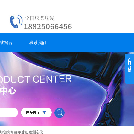
线留言
联系我们
数控|测控|抗弯曲|纸张挺度测定仪