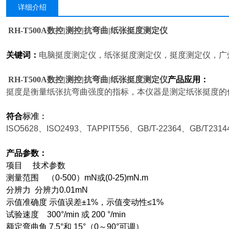
详细介绍
RH-T500A
数控|测控|抗弯曲|纸张挺度测定仪
关键词：
电脑挺度测定仪，纸张挺度测定仪，挺度测定仪，广
RH-T500A
数控|测控|抗弯曲|纸张挺度测定仪
产品应用：
挺度是衡量纸张抗弯曲强度的指标，本仪器是测定纸张挺度的
符合
标准：
ISO5628
、ISO2493、TAPPIT556、GB/T-22364、GB/T2314
产品参数：
项目 技术参数
测量范围 （0-500）mN或(0-25)mN.m
分辨力 分辨力0.01mN
示值准确度 示值误差±1%，示值变动性≤1%
试验速度 300°/min 或 200 °/min
额定弯曲角 7.5°和 15°（0～90°可调）