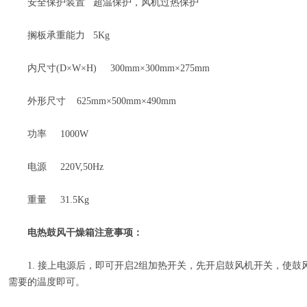
安全保护装置 超温保护，风机过热保护
搁板承重能力 5Kg
内尺寸(D×W×H) 300mm×300mm×275mm
外形尺寸 625mm×500mm×490mm
功率 1000W
电源 220V,50Hz
重量 31.5Kg
电热鼓风干燥箱
注意事项：
1. 接上电源后，即可开启2组加热开关，先开启鼓风机开关，使鼓
需要的温度即可。