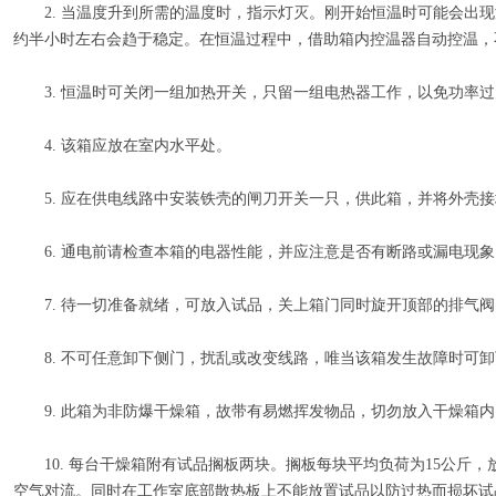
2. 当温度升到所需的温度时，指示灯灭。刚开始恒温时可能会出现
约半小时左右会趋于稳定。在恒温过程中，借助箱内控温器自动控温，
3. 恒温时可关闭一组加热开关，只留一组电热器工作，以免功率过
4. 该箱应放在室内水平处。
5. 应在供电线路中安装铁壳的闸刀开关一只，供此箱，并将外壳接
6. 通电前请检查本箱的电器性能，并应注意是否有断路或漏电现象
7. 待一切准备就绪，可放入试品，关上箱门同时旋开顶部的排气阀
8. 不可任意卸下侧门，扰乱或改变线路，唯当该箱发生故障时可卸
9. 此箱为非防爆干燥箱，故带有易燃挥发物品，切勿放入干燥箱内
10. 每台干燥箱附有试品搁板两块。搁板每块平均负荷为15公斤，
空气对流。同时在工作室底部散热板上不能放置试品以防过热而损坏试