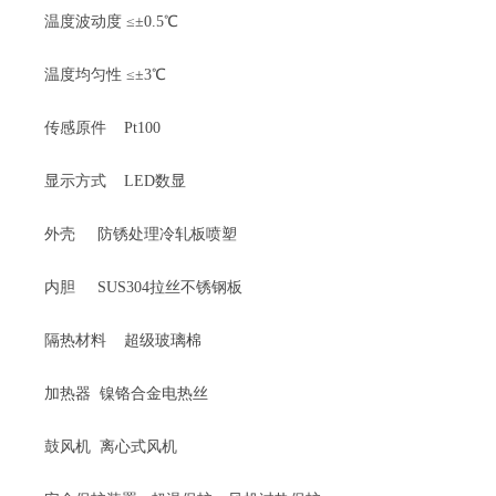
温度波动度 ≤±0.5℃
温度均匀性 ≤±3℃
传感原件 Pt100
显示方式 LED数显
外壳 防锈处理冷轧板喷塑
内胆 SUS304拉丝不锈钢板
隔热材料 超级玻璃棉
加热器 镍铬合金电热丝
鼓风机 离心式风机