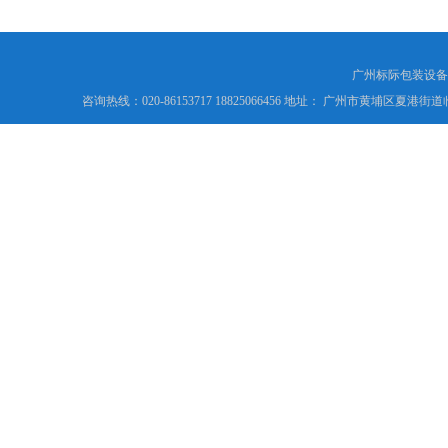
广州标际包装设备
咨询热线：020-86153717 18825066456 地址： 广州市黄埔区夏港街道