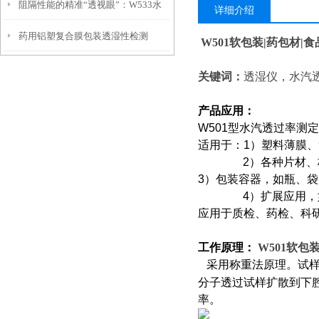
阻隔性能的精准“透视眼”：W533水
测试仪两大技术路线到底怎么选？
详细介绍
药用铝塑复合膜包装透湿性检测
汽透过率测试仪功能解析
W501
软包装|药包材|
关键词：
透湿仪，水汽
产品应用：
W501
型水汽透过率测定
适用于：1）塑料薄膜
2
）各种片材、
3
）包装容器，如瓶、袋
4
）扩展应用，
应用于质检、药检、科
工作原理：
W501
软包装
采用称重法原理。试
分子透过试样扩散到下
率。