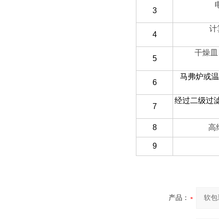
3
计
4
干燥皿
5
马弗炉或温
6
经过二级过
7
8
高
9
产品：