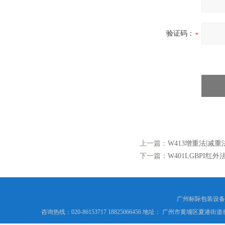
验证码：
上一篇：
W413增重法|减
下一篇：
W401LGBPI红
广州标际包装设备
咨询热线：020-86153717 18825066456 地址： 广州市黄埔区夏港街道