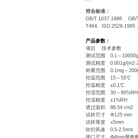
符合标准：
GB/T 1037-1988
、GB/T
T464、ISO 2528-1995
产品参数：
项目 技术参数
测试范围 0.1～10000g/(
测试精度 0.001g/(m2·
称重范围 0.1mg～200
控温范围 15～55℃
控温精度 ±0.1℃
控湿范围 30～90%R
控湿精度 ±1%RH
透过面积 86.54 cm2
试样尺寸
Φ125 mm
试样厚度 ≤5mm
吹扫风速 0.5-2.5m/s
接口尺寸
Φ4mm
聚氨