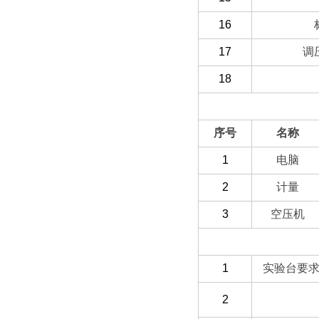
16
17
调
18
（二）选配部分
序号
名称
1
电脑
2
计量
3
空压机
（三）客户自备
1
实验台要求
2