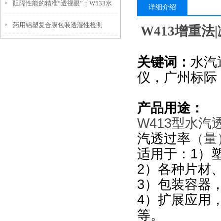
阻隔性能的精准“透视眼”：W533水
测试仪两大技术路线到底怎么选？
详细介绍
药用铝塑复合膜包装透湿性检测
汽透过率测试仪功能解析
W413
增重法
关键词：
水汽
仪，广州标际
产品用途：
W413
型水汽
汽透过率
（量
适用于：1）
2
）各种片材
3
）包装容器
4
）扩展应用
等。