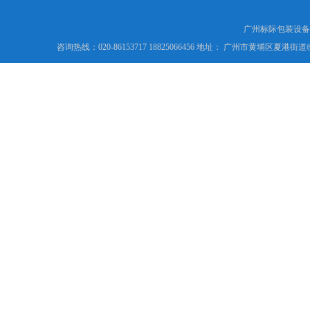
广州标际包装设备
咨询热线：020-86153717 18825066456 地址： 广州市黄埔区夏港街道