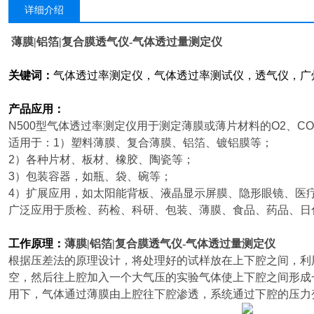
详细介绍
薄膜|铝箔|复合膜透气仪-气体透过量测定仪
关键词：
气体透过率测定仪，气体透过率测试仪，透气仪，广
产品应用：
N500
型气体透过率测定仪用于测定薄膜或薄片材料的O2、CO
适用于：1）塑料薄膜、复合薄膜、铝箔、镀铝膜等；
2
）各种片材、板材、橡胶、陶瓷等；
3
）包装容器，如瓶、袋、碗等；
4
）扩展应用，如太阳能背板、液晶显示屏膜、隐形眼镜、医
广泛应用于质检、药检、科研、包装、薄膜、食品、药品、日
工作原理：
薄膜|铝箔|复合膜透气仪-气体透过量测定仪
根据压差法的原理设计，将处理好的试样放在上下腔之间，利
空，然后往上腔加入一个大气压的实验气体使上下腔之间形成
用下，气体通过薄膜由上腔往下腔渗透，系统通过下腔的压力