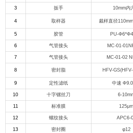
3
扳手
10mm
内
4
取样器
裁样直径
110mm(
5
胶管
PU-Φ6*Φ
6
气管接头
MC-01-01NP
7
气管接头
MC-01-02 N
8
密封脂
HFV-GS(HFV-
9
定性滤纸
中速
Φ9.
10
十字镙丝刀
6-10m
11
标准膜
125μ
12
螺纹接头
APC6-
13
密封圈
φ12