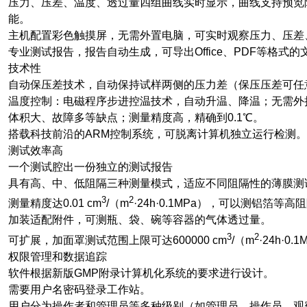
压力、压差、温度、透过量四组曲线实时显示，曲线支持预览
能。
主机配置彩色触摸屏，无需外置电脑，可实时观察压力、压差
专业测试报告，报告自动生成，可导出Office、PDF等格式的
技术性
自动保压差技术，自动保持试样两侧的压力差（保压压差可任
温度控制：电磁程序步进控温技术，自动升温、降温；无需外
体积大、故障多等缺点；测量精度高，精确到0.1℃。
搭载科技前沿的ARM控制系统，可脱离计算机独立运行检测。
测试效率高
一个测试腔出一份独立的测试报告
具有高、中、低阻隔三种测量模式，适应不同阻隔性的薄膜测
3
2
测量精度达0.01 cm
/（m
·24h·0.1MPa），可以测铝箔等
加装适配附件，可测瓶、袋、碗等容器的气体透过量。
3
2
可扩展，加面罩测试范围上限可达600000 cm
/（m
·24h·0.
权限管理和数据追踪
软件根据新版GMP附录计算机化系统的要求进行设计。
需要用户名密码登录工作站。
用户分为操作者和管理员等多种级别（如管理员，操作员，观