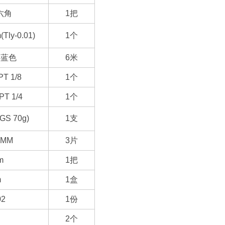
六角
1
把
Tly-0.01)
1
个
4
蓝色
6
米
T 1/8
1
个
PT 1/4
1
个
GS 70g)
1
支
0MM
3
片
m
1
把
m
1
盒
02
1
份
2
个