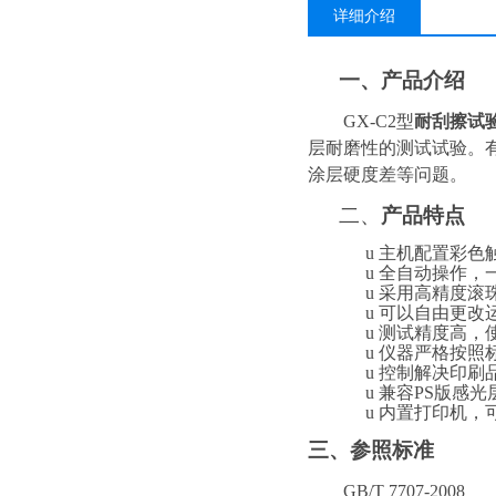
详细介绍
一、
产品介绍
GX-C2
型
耐刮擦试
层耐磨性的测试试验。
涂层硬度差等问题。
二、
产
品特点
u
主机配置彩色
u
全自动操作，
u
采用高精度滚
u
可以自由
更改
u
测试精度高，
u
仪器严格按照
u
控制解决印刷
u
兼容
PS版感
u
内置打印机，
三、
参照标准
GB/T 7707-2008