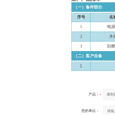
（一）备件部分
序号
名
1
电
2
木
3
刮
（二）客户自备
1
产品：
您的单位：