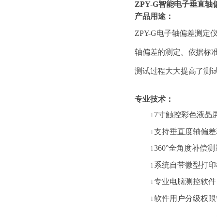
ZPY-G
智能电子垂直轴偏
产品用途：
ZPY-G电子轴偏差测
轴偏差的测定。依据标准 
测试过程大大提高了测
专业技术：
7寸触控彩色液晶
l
支持垂直度轴偏差
l
360°全角度补
l
系统自带微型打印
l
专业电脑测控软件
l
软件用户分级权限
l