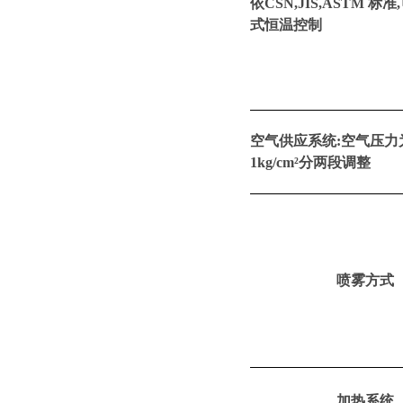
依CSN,JIS,ASTM 标
式恒温控制
空气供应系统:空气压
力
1kg/cm²分
两
段调整
喷雾方式
加热系统