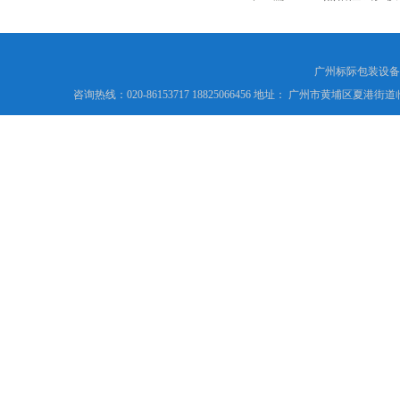
广州标际包装设备
咨询热线：020-86153717 18825066456 地址： 广州市黄埔区夏港街道