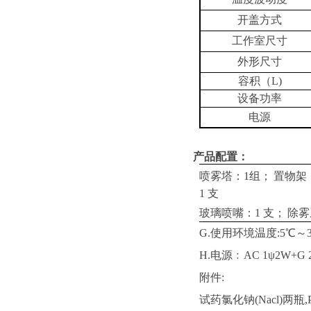
开盖方式
工作室尺寸
外
形尺寸
容积（L)
设备功率
电源
产品配置：
喷雾塔：1组；
置物架
1
支
玻璃喷嘴：1 支；
除雾
G.使用环境温度:5℃～3
H.电源﹕AC 1ψ2W+G 2
附件:
试药氯化钠(Nacl)两瓶,