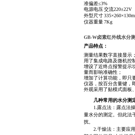
准偏差≤
3%
电源电压
交流
220
±
22V
外型尺寸
335
×
260
×
130
仪器重量
7Kg
GB-W
卤素红外线水分测
产品特点：
测量结果数字直接显示
用了集成电路及微机控
增设了近终点报警提示
量而影响准确性；
增加了计算功能，即只
仪器，按百分含量键，
外观采用了贴模式面板
几种常用的水分测定
1.露点法：露点
量水分的测定。但此法
扰。
2.干燥法：主要