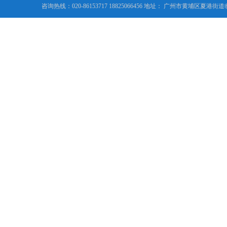
咨询热线：020-86153717 18825066456 地址： 广州市黄埔区夏港街道