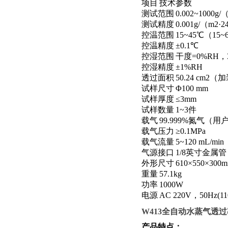
项目
技术参数
测试范围
0.002~1000g/
测试精度
0.001g/
（
m2
·
2
控温范围
15~45
℃（
15~
控温精度
±
0.1
℃
控湿范围
干度
=0%RH
，
控湿精度
±
1%RH
透过面积
50.24 cm2
（加
试样尺寸
Φ100 mm
试样厚度
≤
3mm
试样数量
1~3
件
载气
99.999%
氮气（用
载气压力
≥
0.1MPa
载气流量
5~120 mL/min
气源接口
1/8
英寸金属管
外形尺寸
610
×
550
×
300
重量
57.1kg
功率
1000W
电源
AC 220V
，
50Hz(1
W413
全自动水蒸气透过率
产品特点
：