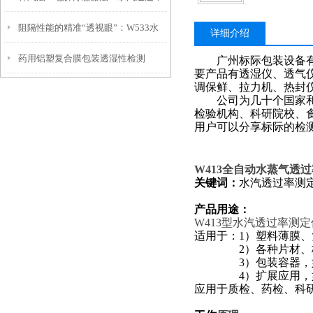
阻隔性能的精准“透视眼”：W533水
测试仪两大技术路线到底怎么选？
详细介绍
药用铝塑复合膜包装透湿性检测
汽透过率测试仪功能解析
广州标际包装设备
要产品有透湿仪、透气
调保鲜、拉力机、热封
公司为几十个国家和地
检验机构、科研院校、
用户可以分享标际的检
W413
全自动水蒸气透过率
关键词：
水汽透过率测
产品用途：
W413
型水汽透过率测定
适用于：
1）塑料薄膜
2）各种片材
3）包装容器
4）扩展应用
应用于质检、药检、科