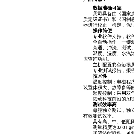
数据准确可靠
我司具备由《国家质量
质定级证书》和《国制
器进行校正、检定，保
操作简便
专业软件支持，软件
全自动操作，一键测
旁通、冲洗、测试、
温度、湿度、水汽浓度
库查询功能。
主机配置彩色触摸屏，
专业测试报告，报告
技术性
温度控制：电磁程序步
装置体积大、故障多等
湿度控制：采用双
搭载科技前沿的
AR
测试效率高
每腔独立测试，独立停
有效测试效率。
具有高、中、低阻隔
测量精度达
0.001 g/
加装适配附件，可测