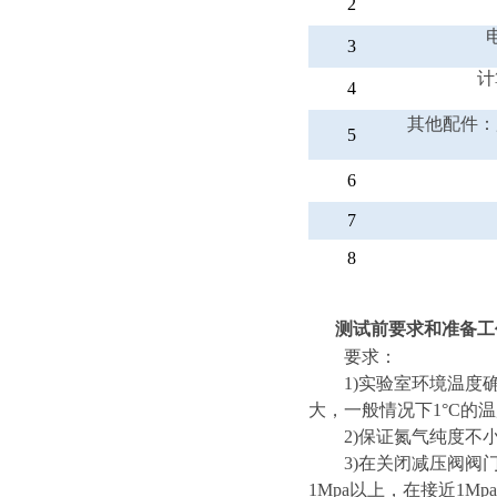
2
3
计
4
其他配件：
5
6
7
8
测试前
要求和准备工
要求
：
1)实验室环境温度
大，一般情况下1°C的
2)保证氮气纯度不小于
3)在关闭减压阀
1Mpa以上，在接近1M