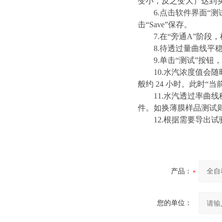
变小，反之变大）达到
6.点击软件界面“
击“Save”保存。
7.在“旁通A”阶
8.待透过量曲线平
9.单击“测试”按
10.水汽浓度值会
般约 24 小时。此时“
11.水汽透过率曲
件。如换薄膜样品测试
12.根据需要导出
产品：
您的单位：