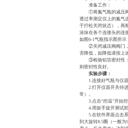
准备工作
：
①将氮气瓶的减压
透过率测定仪上的氮气
于拧松关闭状态），再顺
涂抹在各个连接头的连
如图6-1气瓶指示图所示
②关闭减压阀阀门，
否降低，如降低请按上
③检验铝箔密封性
则密封性良好。
实验步骤：
1.连接好气瓶与仪器
2.打开仪器开关
常）。
3.点击“控温”开
4.用扳手旋开测
5.在软件界面点击
到大旋转8.5圈（一般