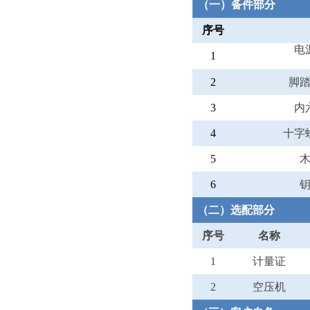
（一）备件部分
序号
电
1
2
脚
3
内
4
十字
5
6
（二）选配部分
序号
名称
1
计量证
2
空压机