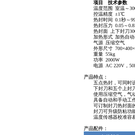
项目
技术参数
温度范围
室温～
30
控温精度
±
1
℃
热封时间
0.1
秒～
9
热封压力
0.05
～
0.
热封面
上下封刀
30
加热形式
加热自动
气源
压缩空气
外形尺寸
700
×
400
×
重量
5
5kg
功率
2000W
电源
AC 220V
，
50
产品特点：
五点热封，可同时设
下封刀和五个上封刀
使用压缩空气，气动
具备自动和手动工作
可订制封刀热封面的
封刀可升级防粘功
温度传感器校准容
产品配件：