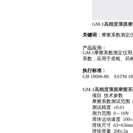
GM-1
高精度薄膜摩
关键词
：摩擦系数测定
产品应用：
GM-1
摩擦系数测定仪用
系数，应用于质检、药
执行标准：
GB 10006-88
、
ASTM 189
GM-1
高精度薄膜摩擦系
项目
技术参数
摩擦系数测试范围
测试精度
±
0.01
测力范围
0
～
10N
滑块运动速度
100
±
滑块尺寸
63
×
63mm
滑块质量
200
±
2g