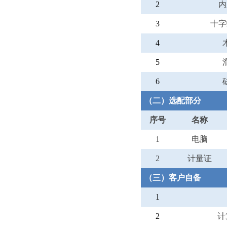
2
内
3
十字
4
5
6
（二）选配部分
序号
名称
1
电脑
2
计量证
（三）客户自备
1
2
计