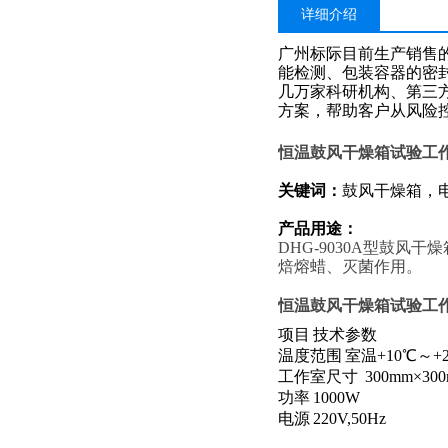
详细介绍
广州标际目前生产销售
能检测、包装容器的密
几万家科研机构、第三
方案，帮助客户从风险
恒温鼓风干燥箱试验工
关键词
：
鼓风干燥箱
，
产品用途：
DHG-9030A型
鼓风干燥
焙熔蜡、灭菌作用
。
恒温鼓风干燥箱试验工
项目
技术参数
温度范围
室温
+10
℃～
+
工作室尺寸
300mm
×
30
功率
1000W
电源
220V,50Hz