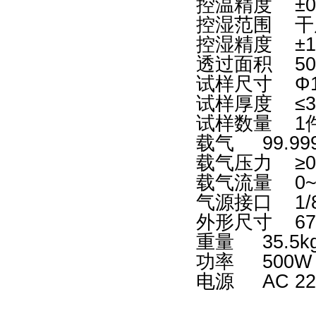
控温精度 ±0
控湿范围 干度
控湿精度 ±
透过面积 50.
试样尺寸
Φ
试样厚度 ≤3
试样数量 1
载气 99.9
载气压力 ≥0
载气流量 0~1
气源接口 1/
外形尺寸 670
重量 35.5k
功率 500
电源 AC 22