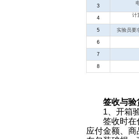
3
计
4
5
实验员要
6
7
8
签收与验
1、开箱验
签收时在付
应付金额、商