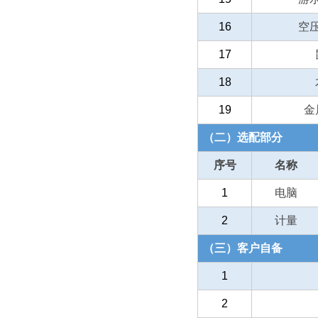
16
空
17
18
19
金
（二）选配部分
序号
名称
1
电脑
2
计量
（三）客户自备
1
2