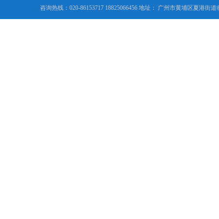
咨询热线：020-86153717 18825066456 地址： 广州市黄埔区夏港街道