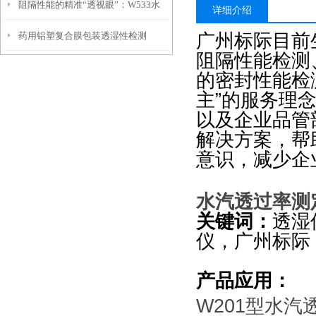
阻隔性能的精准“透视眼”：W533水
测试仪两大技术路线到底怎么选？
详细介绍
广州标际目前
药用铝塑复合膜包装透湿性检测
汽透过率测试仪功能解析
阻隔性能检测
的密封性能检
主”的服务理
以及企业品管
解决方案，帮
意识，减少企
水汽透过率测
关键词：
透湿
仪，广州标际
产品应用：
W201
型水汽