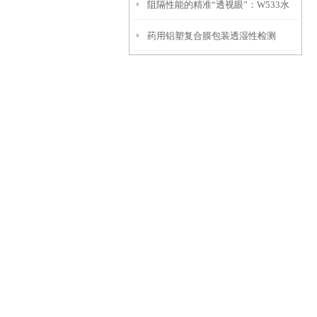
阻隔性能的精准“透视眼”：W533水
测试仪两大技术路线到底怎么选？
药用铝塑复合膜包装透湿性检测
汽透过率测试仪功能解析