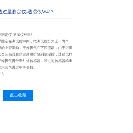
过量测定仪-透湿仪W413
测定仪-透湿仪W413
样固定在测试腔中间，把测试腔分为上下两个
膜的上腔流动，干燥氮气在下腔流动，由于湿度
气会从高湿腔穿过薄膜扩散到低湿腔，透过试样
干燥氮气携带至红外传感器，通过对传感器输出
的水蒸气透过率等参数。
18
点击收藏