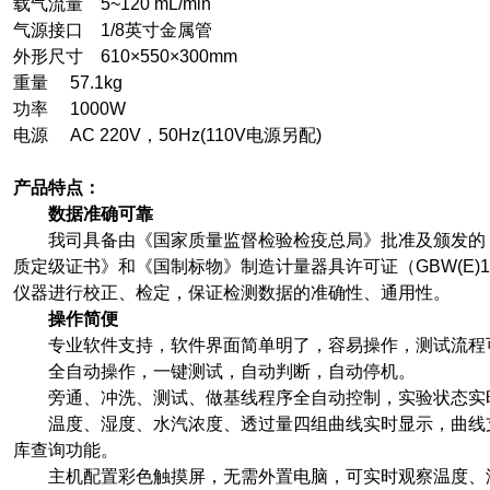
载气流量 5~120 mL/min
气源接口 1/8英寸金属管
外形尺寸 610×550×300mm
重量 57.1kg
功率 1000W
电源 AC 220V，50Hz(110V电源另配)
产品特点：
数据准确可靠
我司具备由《国家质量监督检验检疫总局》批准及颁发的
质定级证书》和《国制标物》制造计量器具许可证（GBW(E)13
仪器进行校正、检定，保证检测数据的准确性、通用性。
操作简便
专业软件支持，软件界面简单明了，容易操作，测试流程
全自动操作，一键测试，自动判断，自动停机。
旁通、冲洗、测试、做基线程序全自动控制，实验状态实
温度、湿度、水汽浓度、透过量四组曲线实时显示，曲线
库查询功能。
主机配置彩色触摸屏，无需外置电脑，可实时观察温度、