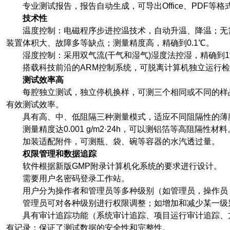
专业测试报告，报告自动生成，可导出Office、PDF等格
技术性
温度控制：电磁程序步进控温技术，自动升温、降温；无
装置体积大、故障多等缺点；测量精度高，精确到0.1℃。
湿度控制：采用双气流(干气和湿气)湿度法控湿，精确到1
搭载科技前沿的ARM控制系统，可脱离计算机独立运行检
测试效率高
每腔独立测试，独立停机换样，可测三个相同或不同的样
有效测试效率。
具有高、中、低阻隔三种测量模式，适应不同阻隔性的薄
测量精度达0.001 g/m2·24h，可以测铝箔等高阻隔性材料
加装适配附件，可测瓶、袋、碗等容器的水汽透过量。
权限管理和数据追踪
软件根据新版GMP附录计算机化系统的要求进行设计。
需要用户名密码登录工作站。
用户分为操作者和管理员等多种级别（如管理员，操作员
管理员可对各种级别进行权限调整；如增加和减少某一级
具有审计追踪功能（系统审计追踪、项目运行审计追踪、
有记录；保证了测试数据的安全性和完整性。