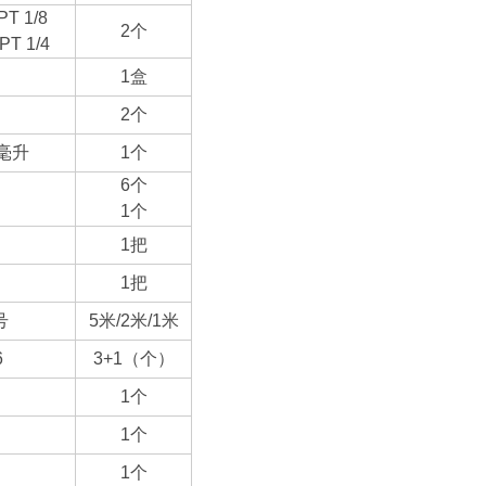
T 1/8
2
个
PT 1/4
1
盒
2
个
毫升
1
个
6
个
1个
1
把
1
把
号
5
米/2米/1米
6
3+1
（个）
1
个
1
个
1
个