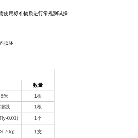
需使用标准物质进行常规测试操
的损坏
数量
.8
米
1
根
据线
1
根
y-0.01)
1
个
S 70g)
1
支