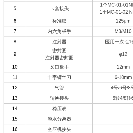
1
个MC-01-01NP
5
卡套接头
1
个MC-01-02 N
6
标准膜
125μm
7
内六角板手
M3/M10
8
注射器
医用一次性1
密封圈
9
φ12
注射器密封圈
10
叉口板手
12mm
11
十字镙丝刀
6-10mm
12
气管
4
号/6号/8
13
转换接头
6
转4/8转
14
稳压表
15
游水分离器
16
空压机接头