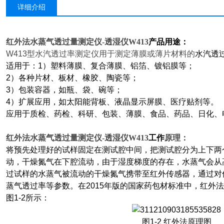
详细介绍
红外法水蒸气透过量测定仪-透湿仪W413
产品用途：
W413
型水汽透过率测定仪用于测定薄膜或薄片材料的
水汽透
适用于：1）塑料薄膜、复合薄膜、铝箔、镀铝膜等；
2
）各种片材、板材、橡胶、陶瓷等；
3
）包装容器，如瓶、袋、碗等；
4
）扩展应用，如太阳能背板、液晶显示屏膜、医疗贴剂等。
应用于质检、药检、科研、包装、薄膜、食品、药品、日化、
红外法水蒸气透过量测定仪-透湿仪W413
工作
原理：
将预先处理好的试样固定在测试腔中间，把测试腔分为上下两
动，干燥氮气在下腔流动，由于湿度梯度的存在，水蒸气会从
过试样的水蒸气被流动的干燥氮气携带至红外传感器，通过对
蒸气透过率等参数。在2015年版的国家药包材标准中，红外
图1-2所示：
图1-2 红外法原理图