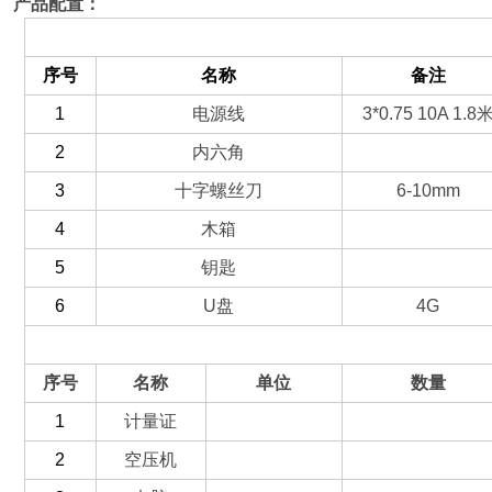
产品配置：
（一）备件部分
序号
名称
备注
1
电源线
3*0.75 10A 1.8
2
内六角
3
十字螺丝刀
6-10mm
4
木箱
5
钥匙
6
U
盘
4G
（二）选配部分
序号
名称
单位
数量
1
计量证
2
空压机