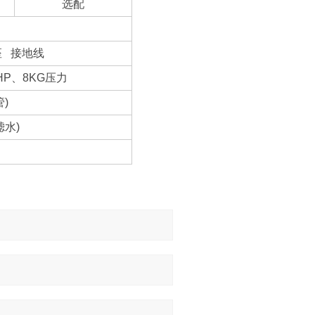
选配
插座 接地线
P、8KG压力
)
水)