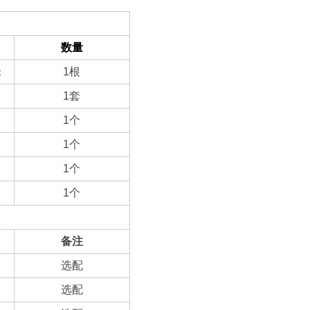
数量
米
1
根
1
套
1
个
1
个
1
个
1
个
备注
选配
选配