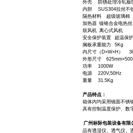
外壳 防锈处理冷轧
内胆 SUS304拉丝
隔热材料 超级玻璃棉
加热器 镍铬合金电
鼓风机 离心式风机
安全保护装置 超温保
搁板承重能力 5Kg
内尺寸（D×W×H） 30
外形尺寸 625mm×50
功率 1000W
电源 220V,50Hz
重量 31.5Kg
产品特点：
箱体内均采用镜面不锈
具有控制温度保护、数
广州标际包装设备有限
品有透湿仪、透气仪、